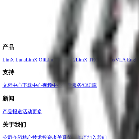
产品
LimX Luna
LimX Oli
LimX TRON 2
LimX TRON 1
FluxVLA Engin
支持
文档中心
下载中心
视频中心
售后服务
知识库
新闻
产品
报道
活动
更多
关于我们
公司介绍
核心技术
投资者关系
荣誉奖项
加入我们