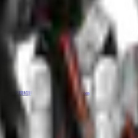
cs.com
求职招聘
: recruit@limxdynamics.com
5 层