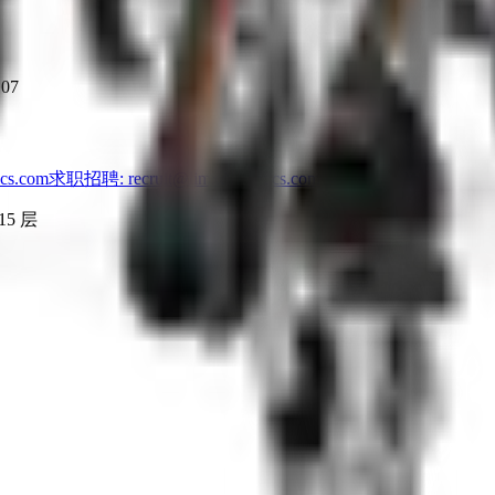
107
cs.com
求职招聘
: recruit@limxdynamics.com
5 层