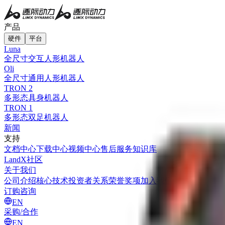
产品
硬件
平台
Luna
全尺寸交互人形机器人
Oli
全尺寸通用人形机器人
TRON 2
多形态具身机器人
TRON 1
多形态双足机器人
新闻
支持
文档中心
下载中心
视频中心
售后服务
知识库
LandX社区
关于我们
公司介绍
核心技术
投资者关系
荣誉奖项
加入我们
订购咨询
EN
采购/合作
EN